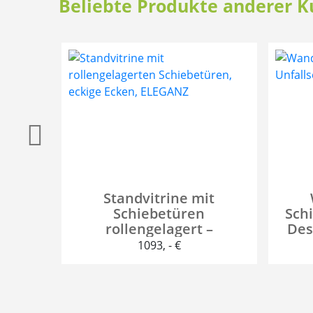
Beliebte Produkte anderer 
Standvitrine mit
Schiebetüren
Sch
rollengelagert –
Des
Designvitrine ELEGANZ
1093
, - €