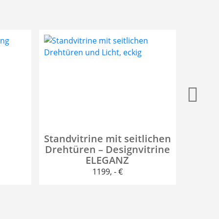
Standvitrine mit seitlichen
In
Drehtüren – Designvitrine
a
ELEGANZ
Dreht
1199
, - €