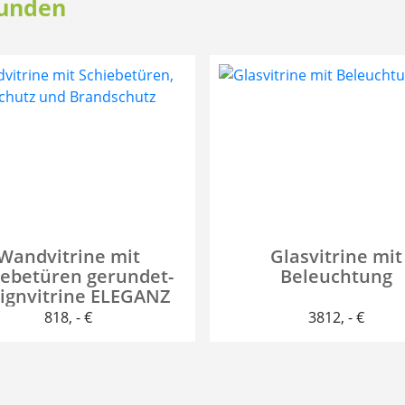
Kunden
Wandvitrine mit
Glasvitrine mit
iebetüren gerundet-
Beleuchtung
ignvitrine ELEGANZ
818
, - €
3812
, - €