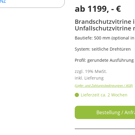
ab
1199
, - €
Brandschutzvitrine in
Unfallschutzvitrine
Bautiefe: 500 mm (optional in
System: seitliche Drehtüren
Profil: gerundete Ausführung
zzgl. 19% MwSt.
inkl. Lieferung
(Liefer- und Zahlungsbedingungen / AGB)
Lieferzeit ca. 2 Wochen
Bestellung / Anf