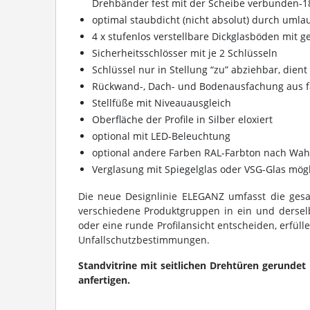
Drehbänder fest mit der Scheibe verbunden-1
optimal staubdicht (nicht absolut) durch uml
4 x stufenlos verstellbare Dickglasböden mit g
Sicherheitsschlösser mit je 2 Schlüsseln
Schlüssel nur in Stellung “zu” abziehbar, dient 
Rückwand-, Dach- und Bodenausfachung aus f
Stellfüße mit Niveauausgleich
Oberfläche der Profile in Silber eloxiert
optional mit LED-Beleuchtung
optional andere Farben RAL-Farbton nach Wah
Verglasung mit Spiegelglas oder VSG-Glas mög
Die neue Designlinie ELEGANZ umfasst die gesa
verschiedene Produktgruppen in ein und derselbe
oder eine runde Profilansicht entscheiden, erfül
Unfallschutzbestimmungen.
Standvitrine mit seitlichen Drehtüren gerunde
anfertigen.