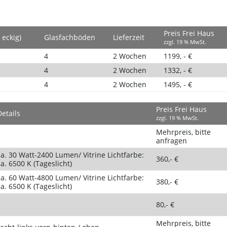
Preis Frei Haus
 eckig)
Glasfachböden
Lieferzeit
zzgl. 19 % MwSt.
4
2 Wochen
1199, - €
4
2 Wochen
1332, - €
4
2 Wochen
1495, - €
Preis Frei Haus
Details
zzgl. 19 % MwSt.
Mehrpreis, bitte
anfragen
ca. 30 Watt-2400 Lumen/ Vitrine Lichtfarbe:
360,- €
a. 6500 K (Tageslicht)
ca. 60 Watt-4800 Lumen/ Vitrine Lichtfarbe:
380,- €
a. 6500 K (Tageslicht)
80,- €
Mehrpreis, bitte