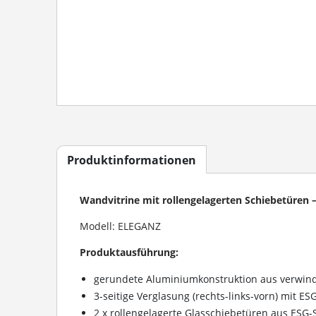
Produktinformationen
Wandvitrine mit rollengelagerten Schiebetüren 
Modell: ELEGANZ
Produktausführung:
gerundete Aluminiumkonstruktion aus verwindu
3-seitige Verglasung (rechts-links-vorn) mit ES
2 x rollengelagerte Glasschiebetüren aus ESG-S