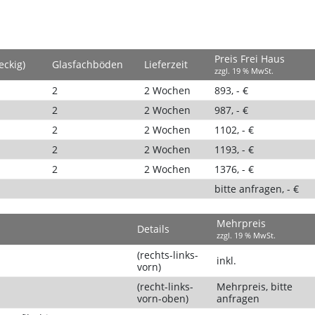
Preis Frei Haus
eckig)
Glasfachböden
Lieferzeit
zzgl. 19 % MwSt.
2
2 Wochen
893, - €
2
2 Wochen
987, - €
2
2 Wochen
1102, - €
2
2 Wochen
1193, - €
2
2 Wochen
1376, - €
bitte anfragen, - €
Mehrpreis
Details
zzgl. 19 % MwSt.
(rechts-links-
inkl.
vorn)
(recht-links-
Mehrpreis, bitte
vorn-oben)
anfragen