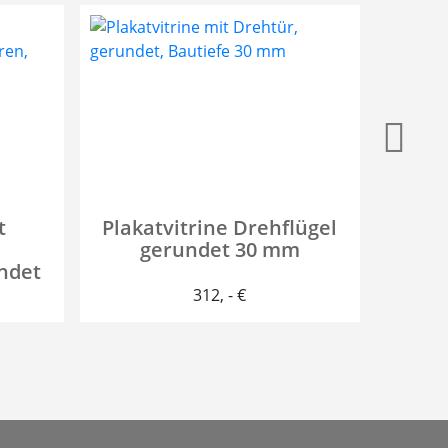
t
Plakatvitrine Drehflügel
P
gerundet 30 mm
Klap
ndet
312
, - €