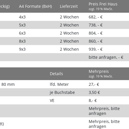
Preis Frei Haus
eckig)
A4 Formate (BxH)
Lieferzeit
zzgl. 19 % MwSt.
4x3
2 Wochen
682, - €
5x3
2 Wochen
738, - €
6x3
2 Wochen
804, - €
8x3
2 Wochen
860, - €
9x3
2 Wochen
939, - €
bitte anfragen, - €
Mehrpreis
Details
zzgl. 19 % MwSt.
e: 80 mm
lfd. Meter
27,- €
je Buchstabe
3,50 €
VE
8,- €
Mehrpreis, bitte
anfragen
Mehrpreis, bitte
t)
anfragen