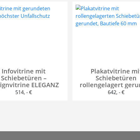
Infovitrine mit
Plakatvitrine mi
Schiebetüren –
Schiebetüren
ignvitrine ELEGANZ
rollengelagert geru
60 mm
514
, - €
642
, - €