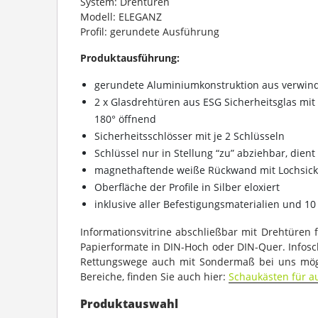
System: Drehtüren
Modell: ELEGANZ
Profil: gerundete Ausführung
Produktausführung:
gerundete Aluminiumkonstruktion aus verwindu
2 x Glasdrehtüren aus ESG Sicherheitsglas mi
180° öffnend
Sicherheitsschlösser mit je 2 Schlüsseln
Schlüssel nur in Stellung “zu” abziehbar, dient 
magnethaftende weiße Rückwand mit Lochsick
Oberfläche der Profile in Silber eloxiert
inklusive aller Befestigungsmaterialien und 1
Informationsvitrine abschließbar mit Drehtüre
Papierformate in DIN-Hoch oder DIN-Quer. Infosc
Rettungswege auch mit Sondermaß bei uns mögl
Bereiche, finden Sie auch hier:
Schaukästen für a
Produktauswahl