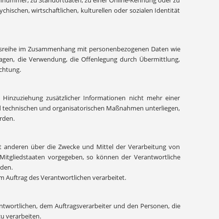
ennnummer, zu Standortdaten, zu einer Online-Kennung oder zu
ischen, wirtschaftlichen, kulturellen oder sozialen Identität
angsreihe im Zusammenhang mit personenbezogenen Daten wie
ragen, die Verwendung, die Offenlegung durch Übermittlung,
chtung.
Hinzuziehung zusätzlicher Informationen nicht mehr einer
d technischen und organisatorischen Maßnahmen unterliegen,
rden.
 mit anderen über die Zwecke und Mittel der Verarbeitung von
Mitgliedstaaten vorgegeben, so können der Verantwortliche
den.
im Auftrag des Verantwortlichen verarbeitet.
rantwortlichen, dem Auftragsverarbeiter und den Personen, die
u verarbeiten.