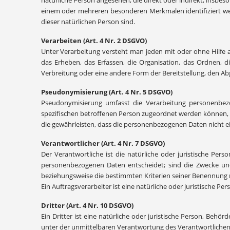
natürliche Person angesehen, die direkt oder indirekt, insb
einem oder mehreren besonderen Merkmalen identifiziert werde
dieser natürlichen Person sind.
Verarbeiten (Art. 4 Nr. 2 DSGVO)
Unter Verarbeitung versteht man jeden mit oder ohne Hilf
das Erheben, das Erfassen, die Organisation, das Ordnen, 
Verbreitung oder eine andere Form der Bereitstellung, den Ab
Pseudonymisierung (Art. 4 Nr. 5 DSGVO)
Pseudonymisierung umfasst die Verarbeitung personenbezo
spezifischen betroffenen Person zugeordnet werden können,
die gewährleisten, dass die personenbezogenen Daten nicht ei
Verantwortlicher (Art. 4 Nr. 7 DSGVO)
Der Verantwortliche ist die natürliche oder juristische Per
personenbezogenen Daten entscheidet; sind die Zwecke und
beziehungsweise die bestimmten Kriterien seiner Benennung
Ein Auftragsverarbeiter ist eine natürliche oder juristische P
Dritter (Art. 4 Nr. 10 DSGVO)
Ein Dritter ist eine natürliche oder juristische Person, Beh
unter der unmittelbaren Verantwortung des Verantwortlichen 