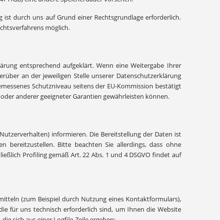
ist durch uns auf Grund einer Rechtsgrundlage erforderlich.
echtsverfahrens möglich.
lärung entsprechend aufgeklärt. Wenn eine Weitergabe Ihrer
rüber an der jeweiligen Stelle unserer Datenschutzerklärung
gemessenes Schutzniveau seitens der EU-Kommission bestätigt
 oder anderer geeigneter Garantien gewährleisten können.
tzerverhalten) informieren. Die Bereitstellung der Daten ist
en bereitzustellen. Bitte beachten Sie allerdings, dass ohne
ließlich Profiling gemäß Art. 22 Abs. 1 und 4 DSGVO findet auf
mitteln (zum Beispiel durch Nutzung eines Kontaktformulars),
e für uns technisch erforderlich sind, um Ihnen die Website
die sich aus einer Logfile-Zeile ergeben: