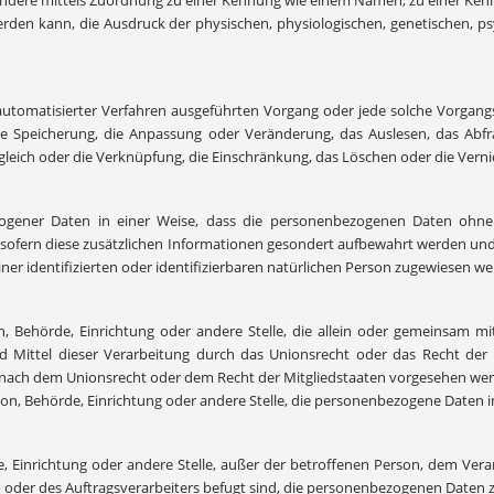
esondere mittels Zuordnung zu einer Kennung wie einem Namen, zu einer K
n kann, die Ausdruck der physischen, physiologischen, genetischen, psych
e automatisierter Verfahren ausgeführten Vorgang oder jede solche Vorg
die Speicherung, die Anpassung oder Veränderung, das Auslesen, das Abf
gleich oder die Verknüpfung, die Einschränkung, das Löschen oder die Verni
gener Daten in einer Weise, dass die personenbezogenen Daten ohne 
 sofern diese zusätzlichen Informationen gesondert aufbewahrt werden un
ner identifizierten oder identifizierbaren natürlichen Person zugewiesen we
son, Behörde, Einrichtung oder andere Stelle, die allein oder gemeinsam
 Mittel dieser Verarbeitung durch das Unionsrecht oder das Recht der 
 nach dem Unionsrecht oder dem Recht der Mitgliedstaaten vorgesehen wer
erson, Behörde, Einrichtung oder andere Stelle, die personenbezogene Daten 
örde, Einrichtung oder andere Stelle, außer der betroffenen Person, dem Ve
oder des Auftragsverarbeiters befugt sind, die personenbezogenen Daten z