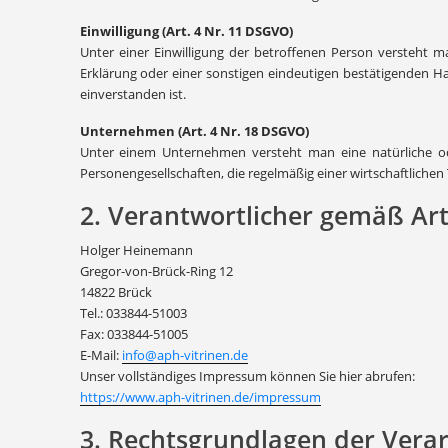
Einwilligung (Art. 4 Nr. 11 DSGVO)
Unter einer Einwilligung der betroffenen Person versteht m
Erklärung oder einer sonstigen eindeutigen bestätigenden Ha
einverstanden ist.
Unternehmen (Art. 4 Nr. 18 DSGVO)
Unter einem Unternehmen versteht man eine natürliche oder 
Personengesellschaften, die regelmäßig einer wirtschaftlichen
2. Verantwortlicher gemäß Art
Holger Heinemann
Gregor-von-Brück-Ring 12
14822 Brück
Tel.: 033844-51003
Fax: 033844-51005
E-Mail:
info@aph-vitrinen.de
Unser vollständiges Impressum können Sie hier abrufen:
https://www.aph-vitrinen.de/impressum
3. Rechtsgrundlagen der Vera