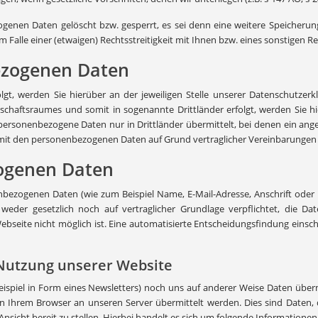
enen Daten gelöscht bzw. gesperrt, es sei denn eine weitere Speicherung 
 Falle einer (etwaigen) Rechtsstreitigkeit mit Ihnen bzw. eines sonstigen R
ezogenen Daten
t, werden Sie hierüber an der jeweiligen Stelle unserer Datenschutzerk
aftsraumes und somit in sogenannte Drittländer erfolgt, werden Sie hie
 personenbezogene Daten nur in Drittländer übermittelt, bei denen ein an
 mit den personenbezogenen Daten auf Grund vertraglicher Vereinbarungen
ogenen Daten
zogenen Daten (wie zum Beispiel Name, E-Mail-Adresse, Anschrift oder Nu
weder gesetzlich noch auf vertraglicher Grundlage verpflichtet, die Dat
Webseite nicht möglich ist. Eine automatisierte Entscheidungsfindung einsch
 Nutzung unserer Website
eispiel in Form eines Newsletters) noch uns auf anderer Weise Daten über
hrem Browser an unseren Server übermittelt werden. Dies sind Daten, di
sicht bereit zu stellen. Hierbei handelt es sich um folgende Informationen, 