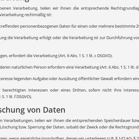
iebenen Verarbeitung, teilen wir Ihnen die entsprechende Rechtsgrundl
 Verarbeitung rechtmäßig ist:
etreffenden personenbezogenen Daten für einen oder mehrere bestimmte Zwecke
ung die Verarbeitung erfolgt oder die Verarbeitung ist zur Durchführung vo
en, erfordert die Verarbeitung (Art. 6 Abs. 1 S. 1 lit. c DSGVO).
eren natürlichen Person erfordern eine Verarbeitung (Art. 6 Abs. 1 S. 1 lit. 
esse liegenden Aufgabe oder Ausübung öffentlicher Gewalt erfordern eine Ve
r berechtigten Interessen oder eines Dritten, sofern nicht Ihre Intere
. 1 lit. f DSGVO).
öschung von Daten
n Verarbeitungen, teilen wir Ihnen die entsprechenden Speicherdauer bz
e Löschung bzw. Sperrung der Daten, sobald der Zweck oder die Rechtsgrundl
lgen, wenn gesetzliche Vorschriften, denen wir unterliegen (z.B. § 147 AO, 