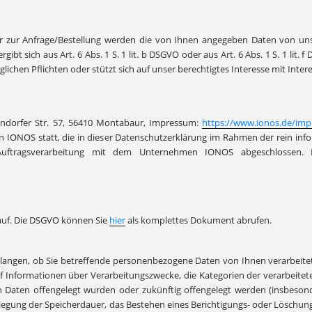
 zur Anfrage/Bestellung werden die von Ihnen angegeben Daten von uns g
ibt sich aus Art. 6 Abs. 1 S. 1 lit. b DSGVO oder aus Art. 6 Abs. 1 S. 1 lit
lichen Pflichten oder stützt sich auf unser berechtigtes Interesse mit Inter
ndorfer Str. 57, 56410 Montabaur, Impressum:
https://www.ionos.de/im
an IONOS statt, die in dieser Datenschutzerklärung im Rahmen der rein in
uftragsverarbeitung mit dem Unternehmen IONOS abgeschlossen. D
 auf. Die DSGVO können Sie
hier
als komplettes Dokument abrufen.
rlangen, ob Sie betreffende personenbezogene Daten von Ihnen verarbeitet
f Informationen über Verarbeitungszwecke, die Kategorien der verarbeite
aten offengelegt wurden oder zukünftig offengelegt werden (insbesonder
estlegung der Speicherdauer, das Bestehen eines Berichtigungs- oder Lösch