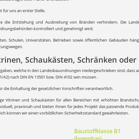
für uns an erster Stelle.
he die Entstehung und Ausbreitung von Bränden verhindern. Die Lan
nungsbehörden kontrolliert und genehmigt wird.
rten, Schulen, Universitäten, Betrieben sowie öffentlichen Gebäuden hä
ttungswegen.
trinen, Schaukästen, Schränken oder
orgaben, welche in den Landesbauordnungen niedergeschrieben sind, dass 
A1/A2) nach DIN EN 13501 bzw. DIN 4102 sein müssen .
ür die Einhaltung der gesetzlichen Vorschriften verantwortlich.
rtige Vitrinen und Schaukästen für allen Bereichen mit erhöhten Brands
dividuell, praxisnah und bieten Ihnen für jedes Projekt das passende Produ
leich können wir einen vorbildlichen Sicherheitsstandard gewährleisten.
Baustoffklasse B1
(brennbar)