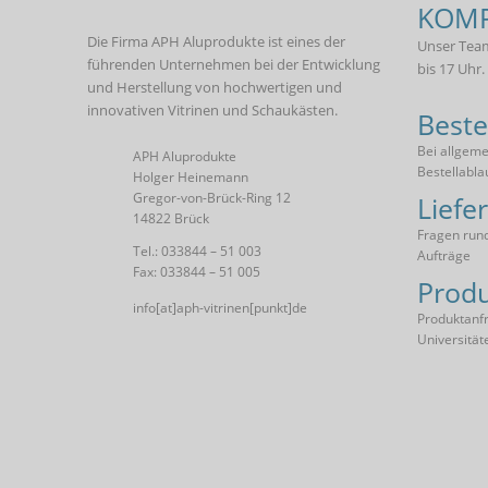
KOMP
Die Firma APH Aluprodukte ist eines der
Unser Team
führenden Unternehmen bei der Entwicklung
bis 17 Uhr.
und Herstellung von hochwertigen und
innovativen Vitrinen und Schaukästen.
Beste
Bei allgem
APH Aluprodukte
Bestellabla
Holger Heinemann
Gregor-von-Brück-Ring 12
Liefe
14822 Brück
Fragen rund
Tel.: 033844 – 51 003
Aufträge
Fax: 033844 – 51 005
Produ
info[at]aph-vitrinen[punkt]de
Produktanfr
Universität