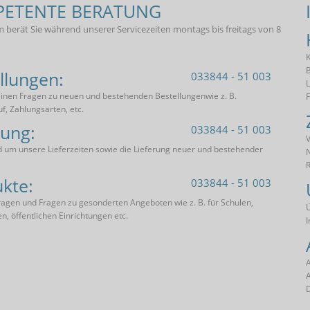
ETENTE BERATUNG
 berät Sie während unserer Servicezeiten montags bis freitags von 8
K
B
llungen:
033844 - 51 003
L
einen Fragen zu neuen und bestehenden Bestellungenwie z. B.
uf, Zahlungsarten, etc.
rung:
033844 - 51 003
V
 um unsere Lieferzeiten sowie die Lieferung neuer und bestehender
R
kte:
033844 - 51 003
agen und Fragen zu gesonderten Angeboten wie z. B. für Schulen,
en, öffentlichen Einrichtungen etc.
D