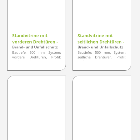
Standvitrine mit
Standvitrine mit
vorderen Drehtüren -
seitlichen Drehtüren -
Brand- und Unfallschutz
Brand- und Unfallschutz
Designlinie ELEGANZ
Designlinie ELEGANZ
Bautiefe: 500 mm, System:
Bautiefe: 500 mm, System:
vordere Drehtüren, Profil:
seitliche Drehtüren, Profil:
optisch eckige Ausführung
optisch eckige Ausführung