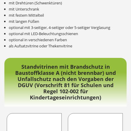
mit Drehtüren (Schwenktüren)
mit Unterschrank
mit festem Mittelteil
mit langen Füßen
optional mit 3-seitiger, 4-seitiger oder 5-seitiger Verglasung
optional mit LED-Beleuchtungsschienen
optional in verschiedenen Farben
als Aufsatzvitrine oder Thekenvitrine
Standvitrinen mit Brandschutz in
Baustoffklasse A (nicht brennbar) und
Unfallschutz nach den Vorgaben der
DGUV (Vorschrift 81 für Schulen und
Regel 102-002 für
Kindertageseinrichtungen)