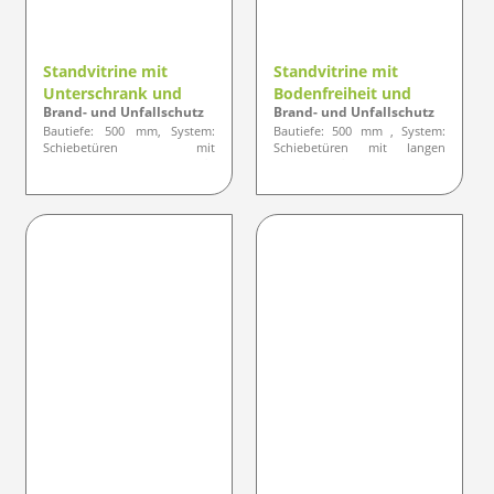
Standvitrine mit
Standvitrine mit
Unterschrank und
Bodenfreiheit und
Brand- und Unfallschutz
Brand- und Unfallschutz
Schiebetüren -
Schiebetüren -
Bautiefe: 500 mm, System:
Bautiefe: 500 mm , System:
Designlinie ELEGANZ
Designlinie ELEGANZ
Schiebetüren mit
Schiebetüren mit langen
Unterschrank, Profil:
Füßen, Profil: gerundete oder
gerundete oder optisch eckige
optisch eckige Ausführung
Ausführung