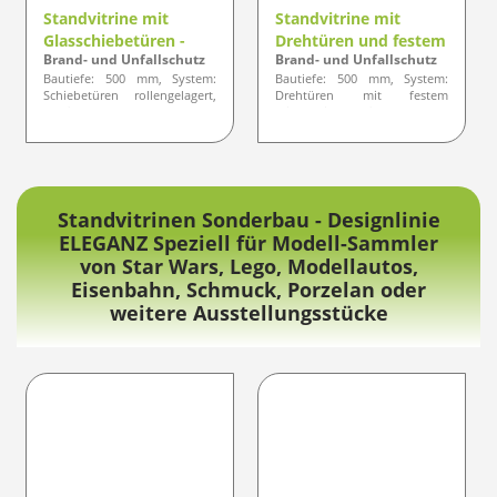
Standvitrine mit
Standvitrine mit
Glasschiebetüren -
Drehtüren und festem
Brand- und Unfallschutz
Brand- und Unfallschutz
Standardlinie KLASSIK
Mittenteil - Designlinie
Bautiefe: 500 mm, System:
Bautiefe: 500 mm, System:
ELEGANZ
Schiebetüren rollengelagert,
Drehtüren mit festem
Profil: gerundete Ausführung
Mittenteil, Profil: gerundete
oder optisch eckige
Ausführung
Standvitrinen Sonderbau - Designlinie
ELEGANZ Speziell für Modell-Sammler
von Star Wars, Lego, Modellautos,
Eisenbahn, Schmuck, Porzelan oder
weitere Ausstellungsstücke