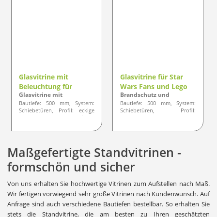
Glasvitrine mit
Glasvitrine für Star
Beleuchtung für
Wars Fans und Lego
Glasvitrine mit
Brandschutz und
Legomodelle,
Fans
Beleuchtung für Sammler
Unfallschutz
Bautiefe: 500 mm, System:
Bautiefe: 500 mm, System:
Legosteine
Schiebetüren, Profil: eckige
Schiebetüren, Profil:
Ausführung (optional
gerundete Ausführung
gerundete Ausführung)
Maßgefertigte Standvitrinen -
formschön und sicher
Von uns erhalten Sie hochwertige Vitrinen zum Aufstellen nach Maß.
Wir fertigen vorwiegend sehr große Vitrinen nach Kundenwunsch. Auf
Anfrage sind auch verschiedene Bautiefen bestellbar. So erhalten Sie
stets die Standvitrine, die am besten zu Ihren geschätzten