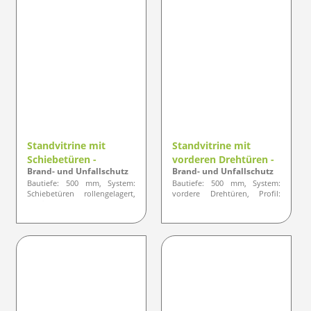
Standvitrine mit
Standvitrine mit
Schiebetüren -
vorderen Drehtüren -
Brand- und Unfallschutz
Brand- und Unfallschutz
Designlinie ELEGANZ
Designlinie ELEGANZ
Bautiefe: 500 mm, System:
Bautiefe: 500 mm, System:
Schiebetüren rollengelagert,
vordere Drehtüren, Profil:
Profil: gerundete Ausführung
gerundete Ausführung