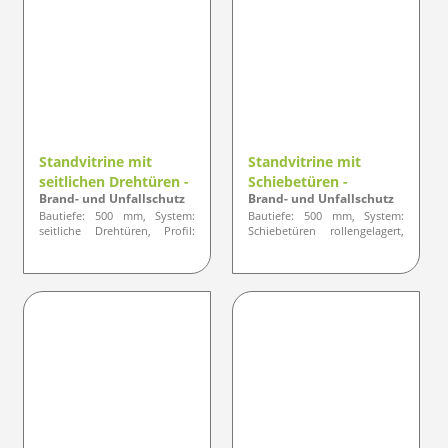
Standvitrine mit
Standvitrine mit
seitlichen Drehtüren -
Schiebetüren -
Brand- und Unfallschutz
Brand- und Unfallschutz
Designlinie ELEGANZ
Designlinie ELEGANZ
Bautiefe: 500 mm, System:
Bautiefe: 500 mm, System:
seitliche Drehtüren, Profil:
Schiebetüren rollengelagert,
gerundete Ausführung
Profil: optisch eckige
Ausführung