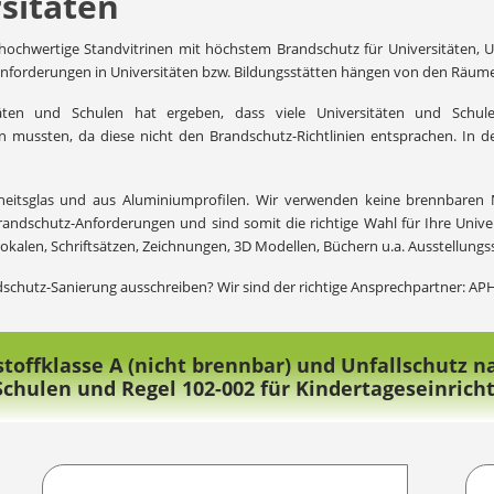
rsitäten
 hochwertige Standvitrinen mit höchstem Brandschutz für Universitäten, U
nforderungen in Universitäten bzw. Bildungsstätten hängen von den Räume
äten und Schulen hat ergeben, dass viele Universitäten und Schulen
n mussten, da diese nicht den Brandschutz-Richtlinien entsprachen. In 
rheitsglas und aus Aluminiumprofilen. Wir verwenden keine brennbaren M
Brandschutz-Anforderungen und sind somit die richtige Wahl für Ihre Unive
alen, Schriftsätzen, Zeichnungen, 3D Modellen, Büchern u.a. Ausstellungss
chutz-Sanierung ausschreiben? Wir sind der richtige Ansprechpartner: APH
toffklasse A (nicht brennbar) und Unfallschutz 
 Schulen und Regel 102-002 für Kindertageseinrich