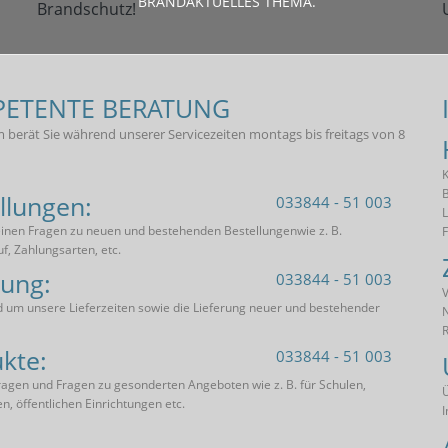
BRANDAKTUELLES THEMA.
ETENTE BERATUNG
 berät Sie während unserer Servicezeiten montags bis freitags von 8
K
B
llungen:
033844 - 51 003
L
einen Fragen zu neuen und bestehenden Bestellungenwie z. B.
uf, Zahlungsarten, etc.
rung:
033844 - 51 003
V
 um unsere Lieferzeiten sowie die Lieferung neuer und bestehender
R
kte:
033844 - 51 003
agen und Fragen zu gesonderten Angeboten wie z. B. für Schulen,
en, öffentlichen Einrichtungen etc.