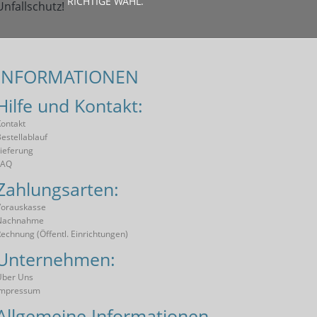
RICHTIGE WAHL.
INFORMATIONEN
Hilfe und Kontakt:
ontakt
estellablauf
ieferung
FAQ
Zahlungsarten:
orauskasse
Nachnahme
echnung (öffentl. Einrichtungen)
Unternehmen:
Über Uns
Impressum
Allgemeine Informationen