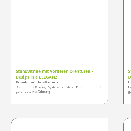
Standvitrine mit vorderen Drehtüren -
S
Designlinie ELEGANZ
D
Brand- und Unfallschutz
B
Bautiefe: 500 mm, System: vordere Drehtüren, Profil:
B
gerundete Ausführung
g