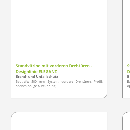
Standvitrine mit vorderen Drehtüren -
S
Designlinie ELEGANZ
D
Brand- und Unfallschutz
B
Bautiefe: 500 mm, System: vordere Drehtüren, Profil:
B
optisch eckige Ausführung
o