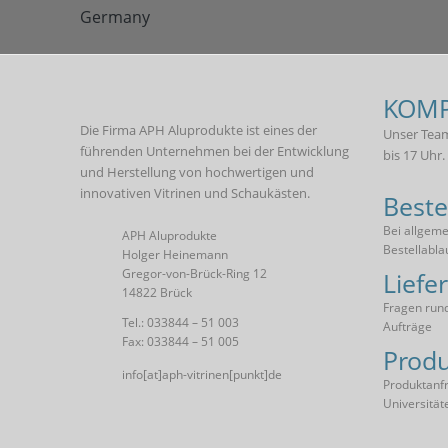
KOMP
Die Firma APH Aluprodukte ist eines der
Unser Team
führenden Unternehmen bei der Entwicklung
bis 17 Uhr.
und Herstellung von hochwertigen und
innovativen Vitrinen und Schaukästen.
Beste
Bei allgem
APH Aluprodukte
Bestellabla
Holger Heinemann
Gregor-von-Brück-Ring 12
Liefe
14822 Brück
Fragen rund
Tel.: 033844 – 51 003
Aufträge
Fax: 033844 – 51 005
Produ
info[at]aph-vitrinen[punkt]de
Produktanfr
Universität