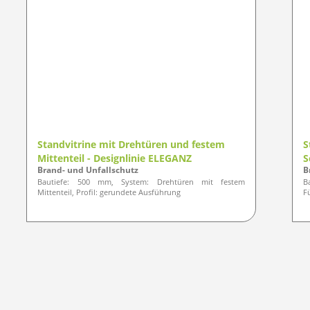
Standvitrine mit Drehtüren und festem
S
Mittenteil - Designlinie ELEGANZ
S
Brand- und Unfallschutz
B
Bautiefe: 500 mm, System: Drehtüren mit festem
B
Mittenteil, Profil: gerundete Ausführung
F