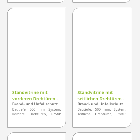
Standvitrine mit
Standvitrine mit
vorderen Drehtüren -
seitlichen Drehtüren -
Brand- und Unfallschutz
Brand- und Unfallschutz
Designlinie ELEGANZ
Designlinie ELEGANZ
Bautiefe: 500 mm, System:
Bautiefe: 500 mm, System:
vordere Drehtüren, Profil:
seitliche Drehtüren, Profil:
optisch eckige Ausführung
optisch eckige Ausführung