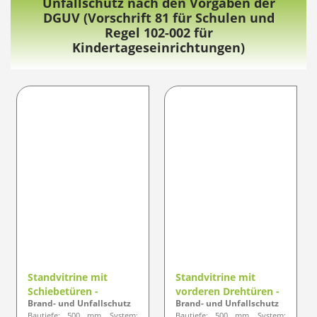
Unfallschutz nach den Vorgaben der
DGUV (Vorschrift 81 für Schulen und
Regel 102-002 für
Kindertageseinrichtungen)
Standvitrine mit
Standvitrine mit
Schiebetüren -
vorderen Drehtüren -
Brand- und Unfallschutz
Brand- und Unfallschutz
Designlinie ELEGANZ
Designlinie ELEGANZ
Bautiefe: 500 mm, System:
Bautiefe: 500 mm, System: