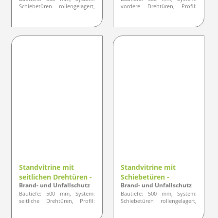
Schiebetüren rollengelagert,
vordere Drehtüren, Profil:
Profil: gerundete Ausführung
gerundete Ausführung
Standvitrine mit
Standvitrine mit
seitlichen Drehtüren -
Schiebetüren -
Brand- und Unfallschutz
Brand- und Unfallschutz
Designlinie ELEGANZ
Designlinie ELEGANZ
Bautiefe: 500 mm, System:
Bautiefe: 500 mm, System:
seitliche Drehtüren, Profil:
Schiebetüren rollengelagert,
gerundete Ausführung
Profil: optisch eckige
Ausführung