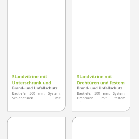
Standvitrine mit
Standvitrine mit
Unterschrank und
Drehtüren und festem
Brand- und Unfallschutz
Brand- und Unfallschutz
Schiebetüren -
Mittenteil - Designlinie
Bautiefe: 500 mm, System:
Bautiefe: 500 mm, System:
Designlinie ELEGANZ
ELEGANZ
Schiebetüren mit
Drehtüren mit festem
Unterschrank, Profil:
Mittenteil, Profil: gerundete
gerundete oder optisch eckige
Ausführung
Ausführung