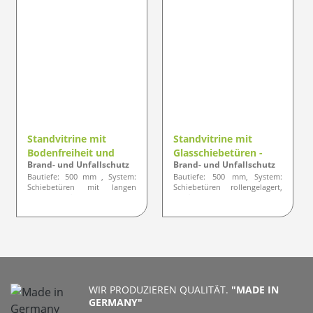
Standvitrine mit
Standvitrine mit
Bodenfreiheit und
Glasschiebetüren -
Brand- und Unfallschutz
Brand- und Unfallschutz
Schiebetüren -
Standardlinie KLASSIK
Bautiefe: 500 mm , System:
Bautiefe: 500 mm, System:
Designlinie ELEGANZ
Schiebetüren mit langen
Schiebetüren rollengelagert,
Füßen, Profil: gerundete oder
Profil: gerundete Ausführung
optisch eckige Ausführung
WIR PRODUZIEREN QUALITÄT.
"MADE IN
GERMANY"