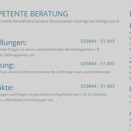
ETENTE BERATUNG
 berät Sie während unserer Servicezeiten montags bis freitags von 8
K
B
llungen:
033844 - 51 003
L
einen Fragen zu neuen und bestehenden Bestellungenwie z. B.
uf, Zahlungsarten, etc.
rung:
033844 - 51 003
V
 um unsere Lieferzeiten sowie die Lieferung neuer und bestehender
R
kte:
033844 - 51 003
agen und Fragen zu gesonderten Angeboten wie z. B. für Schulen,
en, öffentlichen Einrichtungen etc.
D