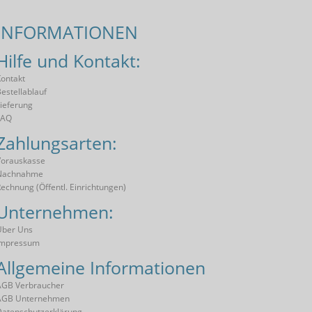
INFORMATIONEN
Hilfe und Kontakt:
ontakt
estellablauf
ieferung
FAQ
Zahlungsarten:
orauskasse
Nachnahme
echnung (öffentl. Einrichtungen)
Unternehmen:
Über Uns
Impressum
Allgemeine Informationen
AGB Verbraucher
AGB Unternehmen
atenschutzerklärung