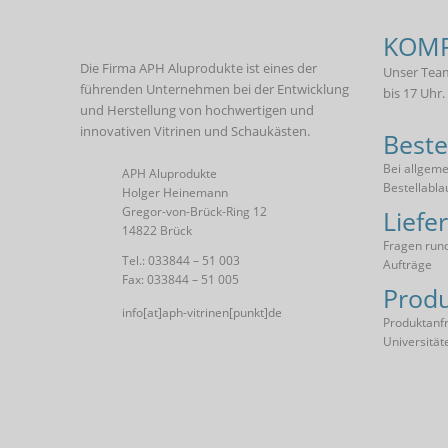
KOMP
Die Firma APH Aluprodukte ist eines der
Unser Team
führenden Unternehmen bei der Entwicklung
bis 17 Uhr.
und Herstellung von hochwertigen und
innovativen Vitrinen und Schaukästen.
Beste
Bei allgem
APH Aluprodukte
Bestellabla
Holger Heinemann
Gregor-von-Brück-Ring 12
Liefe
14822 Brück
Fragen rund
Tel.: 033844 – 51 003
Aufträge
Fax: 033844 – 51 005
Produ
info[at]aph-vitrinen[punkt]de
Produktanfr
Universität