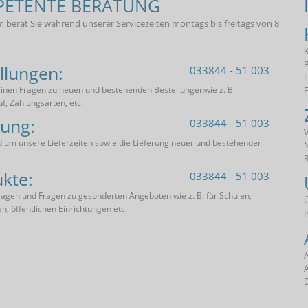
ETENTE BERATUNG
 berät Sie während unserer Servicezeiten montags bis freitags von 8
K
B
llungen:
033844 - 51 003
L
einen Fragen zu neuen und bestehenden Bestellungenwie z. B.
uf, Zahlungsarten, etc.
rung:
033844 - 51 003
V
 um unsere Lieferzeiten sowie die Lieferung neuer und bestehender
R
kte:
033844 - 51 003
agen und Fragen zu gesonderten Angeboten wie z. B. für Schulen,
en, öffentlichen Einrichtungen etc.
D