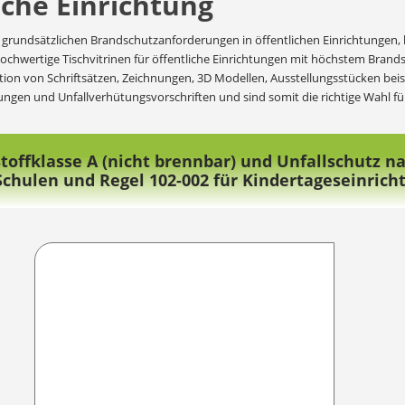
iche Einrichtung
Die grundsätzlichen Brandschutzanforderungen in öffentlichen Einrichtunge
hochwertige Tischvitrinen für öffentliche Einrichtungen mit höchstem Bran
ation von Schriftsätzen, Zeichnungen, 3D Modellen, Ausstellungsstücken be
ngen und Unfallverhütungsvorschriften und sind somit die richtige Wahl für
stoffklasse A (nicht brennbar) und Unfallschutz n
 Schulen und Regel 102-002 für Kindertageseinrich