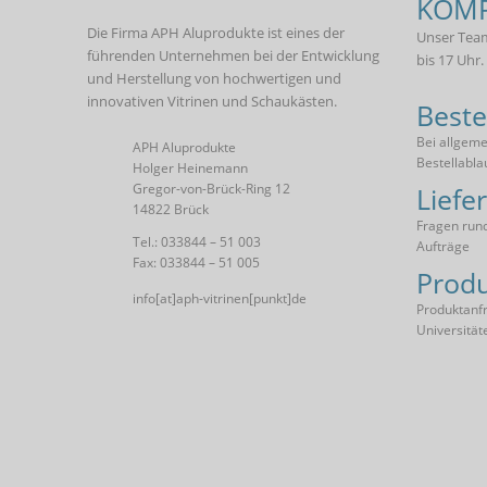
KOMP
Die Firma APH Aluprodukte ist eines der
Unser Team
führenden Unternehmen bei der Entwicklung
bis 17 Uhr.
und Herstellung von hochwertigen und
innovativen Vitrinen und Schaukästen.
Beste
Bei allgem
APH Aluprodukte
Bestellabla
Holger Heinemann
Gregor-von-Brück-Ring 12
Liefe
14822 Brück
Fragen rund
Tel.: 033844 – 51 003
Aufträge
Fax: 033844 – 51 005
Produ
info[at]aph-vitrinen[punkt]de
Produktanfr
Universität